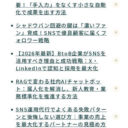
要！「手入力」をなくす小さな自動
化で成果を出す方法
シャドウバン回避の鍵は「濃いファ
ン」育成！SNSで優良顧客に届くフ
ォロワー戦略
【2026年最新】BtoB企業がSNSを
活用すべき理由と成功戦略：X・
LinkedInで認知と採用を最大化
RAGで変わる社内AIチャットボッ
ト：属人化を解消し、新人教育・業
務標準化を推進する方法
SNS運用代行でよくある失敗パター
ンと後悔しない選び方｜事業の売上
を最大化するパートナーの見極め方