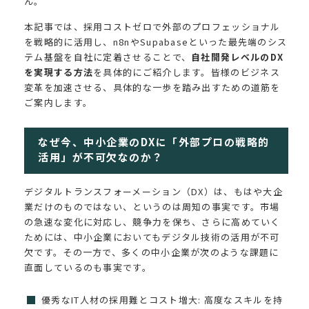
ん。
本記事では、採用コストゼロで外部のプロフェッショナル
を戦略的に活用し、n8nやSupabaseといった最先端のシス
テム基盤を自社に定着させることで、
自社開発レベルのDX
を実現する方法
を具体的にご紹介します。皆様のビジネス
変革を加速させる、具体的な一歩を踏み出すための道筋を
ご案内します。
なぜ今、中小企業のDXに「外部プロの戦略的
活用」が不可欠なのか？
デジタルトランスフォーメーション（DX）は、もはや大企
業だけのものではない、というのは周知の事実です。市場
の急速な変化に対応し、競争力を保ち、さらに高めていく
ためには、中小企業においてもデジタル技術の活用が不可
欠です。その一方で、多くの中小企業が次のような課題に
直面しているのも事実です。
優秀なIT人材の採用難とコスト増大: 高度なスキルを持