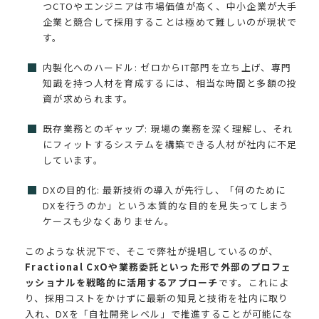
つCTOやエンジニアは市場価値が高く、中小企業が大手
企業と競合して採用することは極めて難しいのが現状で
す。
内製化へのハードル: ゼロからIT部門を立ち上げ、専門
知識を持つ人材を育成するには、相当な時間と多額の投
資が求められます。
既存業務とのギャップ: 現場の業務を深く理解し、それ
にフィットするシステムを構築できる人材が社内に不足
しています。
DXの目的化: 最新技術の導入が先行し、「何のために
DXを行うのか」という本質的な目的を見失ってしまう
ケースも少なくありません。
このような状況下で、そこで弊社が提唱しているのが、
Fractional CxOや業務委託といった形で外部のプロフェ
ッショナルを戦略的に活用するアプローチ
です。これによ
り、採用コストをかけずに最新の知見と技術を社内に取り
入れ、DXを「自社開発レベル」で推進することが可能にな