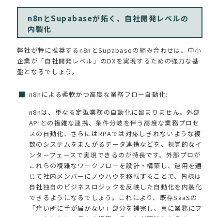
n8nとSupabaseが拓く、自社開発レベルの
内製化
弊社が特に推奨するn8nとSupabaseの組み合わせは、中小
企業が「自社開発レベル」のDXを実現するための強力な基
盤となるでしょう。
n8nによる柔軟かつ高度な業務フロー自動化:
n8nは、単なる定型業務の自動化に留まりません。外部
APIとの複雑な連携、条件分岐を伴う高度な業務プロセ
スの自動化、さらにはRPAでは対応しきれないような複
数のシステムをまたがるデータ連携などを、視覚的なイ
ンターフェースで実現できるのが特長です。外部プロが
これらの複雑なワークフローを設計・構築し、運用を通
じて社内メンバーにノウハウを移転することで、皆様は
自社独自のビジネスロジックを反映した自動化を内製化
できるようになるでしょう。これにより、既存SaaSの
「痒い所に手が届かない」部分を補完し、真に業務にフ