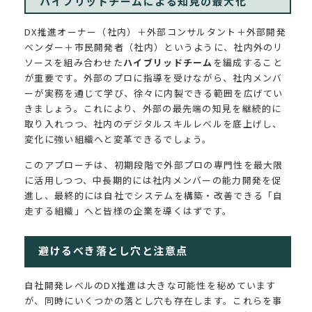
ハイブリッドチームによる知見の最大化
DX推進オーナー（社内）＋外部コンサルタント＋外部開発
ベンダー＋市民開発者（社内）というように、社内外のリ
ソースを組み合わせた
ハイブリッドチーム
を編成すること
が重要です。外部のプロに指導を受けながら、社内メンバ
ーが実務を通じて学び、徐々に内製できる範囲を広げてい
きましょう。これにより、外部の最先端の知見を継続的に
取り入れつつ、社内のデジタルスキルレベルを底上げし、
変化に強い組織へと変革できるでしょう。
このアプローチは、初期段階で外部プロの専門性を最大限
に活用しつつ、中長期的には社内メンバーの能力開発を促
進し、最終的には自社でシステムを構築・改善できる「自
走する組織」へと皆様の企業を導くはずです。
避けるべき落とし穴と注意点
自社開発レベルのDX推進は大きな可能性を秘めています
が、同時にいくつかの落とし穴も存在します。これらを事