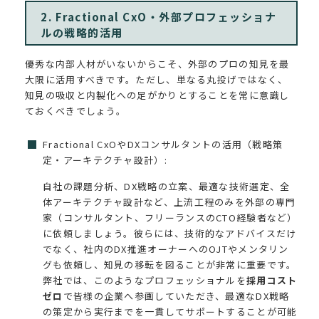
2. Fractional CxO・外部プロフェッショナ
ルの戦略的活用
優秀な内部人材がいないからこそ、外部のプロの知見を最
大限に活用すべきです。ただし、単なる丸投げではなく、
知見の吸収と内製化への足がかりとすることを常に意識し
ておくべきでしょう。
Fractional CxOやDXコンサルタントの活用（戦略策
定・アーキテクチャ設計）:
自社の課題分析、DX戦略の立案、最適な技術選定、全
体アーキテクチャ設計など、上流工程のみを外部の専門
家（コンサルタント、フリーランスのCTO経験者など）
に依頼しましょう。彼らには、技術的なアドバイスだけ
でなく、社内のDX推進オーナーへのOJTやメンタリン
グも依頼し、知見の移転を図ることが非常に重要です。
弊社では、このようなプロフェッショナルを
採用コスト
ゼロ
で皆様の企業へ参画していただき、最適なDX戦略
の策定から実行までを一貫してサポートすることが可能