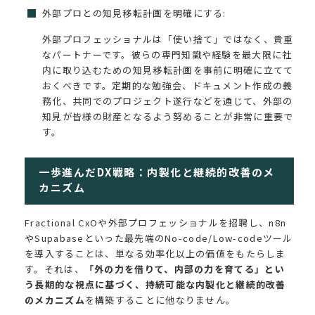
外部プロとの知見移転計画を明確にする:
外部プロフェッショナルは「使い捨て」ではなく、貴重
なパートナーです。彼らの専門知識や経験を最大限に社
内に取り込むための知見移転計画を事前に明確に立てて
おくべきです。定期的な勉強会、ドキュメント作成の義
務化、共同でのプロジェクト遂行などを通じて、外部の
知見が皆様の財産となるよう努めることが非常に重要で
す。
一歩進んだDX戦略：内製化と継続的改善のメ
カニズム
Fractional CxOや外部プロフェッショナルを招聘し、n8n
やSupabaseといった最先端のNo-code/Low-codeツール
を導入することは、単なる効率化以上の価値をもたらしま
す。それは、
「外の力を借りて、内部の力を育てる」とい
う長期的な視点に基づく、持続可能な内製化と継続的改善
のメカニズム
を構築することに他なりません。