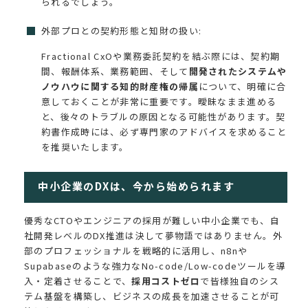
られるでしょう。
外部プロとの契約形態と知財の扱い:
Fractional CxOや業務委託契約を結ぶ際には、契約期
間、報酬体系、業務範囲、そして
開発されたシステムや
ノウハウに関する知的財産権の帰属
について、明確に合
意しておくことが非常に重要です。曖昧なまま進める
と、後々のトラブルの原因となる可能性があります。契
約書作成時には、必ず専門家のアドバイスを求めること
を推奨いたします。
中小企業のDXは、今から始められます
優秀なCTOやエンジニアの採用が難しい中小企業でも、自
社開発レベルのDX推進は決して夢物語ではありません。外
部のプロフェッショナルを戦略的に活用し、n8nや
Supabaseのような強力なNo-code/Low-codeツールを導
入・定着させることで、
採用コストゼロ
で皆様独自のシス
テム基盤を構築し、ビジネスの成長を加速させることが可