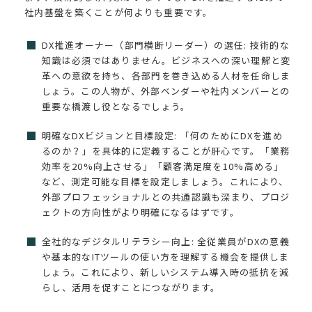
社内基盤を築くことが何よりも重要です。
DX推進オーナー（部門横断リーダー）の選任: 技術的な
知識は必須ではありません。ビジネスへの深い理解と変
革への意欲を持ち、各部門を巻き込める人材を任命しま
しょう。この人物が、外部ベンダーや社内メンバーとの
重要な橋渡し役となるでしょう。
明確なDXビジョンと目標設定: 「何のためにDXを進め
るのか？」を具体的に定義することが肝心です。「業務
効率を20%向上させる」「顧客満足度を10%高める」
など、測定可能な目標を設定しましょう。これにより、
外部プロフェッショナルとの共通認識も深まり、プロジ
ェクトの方向性がより明確になるはずです。
全社的なデジタルリテラシー向上: 全従業員がDXの意義
や基本的なITツールの使い方を理解する機会を提供しま
しょう。これにより、新しいシステム導入時の抵抗を減
らし、活用を促すことにつながります。