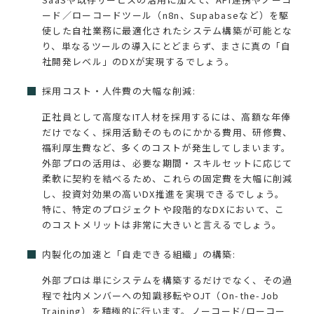
ード／ローコードツール（n8n、Supabaseなど）を駆
使した自社業務に最適化されたシステム構築が可能とな
り、単なるツールの導入にとどまらず、まさに真の「自
社開発レベル」のDXが実現するでしょう。
採用コスト・人件費の大幅な削減:
正社員として高度なIT人材を採用するには、高額な年俸
だけでなく、採用活動そのものにかかる費用、研修費、
福利厚生費など、多くのコストが発生してしまいます。
外部プロの活用は、必要な期間・スキルセットに応じて
柔軟に契約を結べるため、これらの固定費を大幅に削減
し、投資対効果の高いDX推進を実現できるでしょう。
特に、特定のプロジェクトや段階的なDXにおいて、こ
のコストメリットは非常に大きいと言えるでしょう。
内製化の加速と「自走できる組織」の構築:
外部プロは単にシステムを構築するだけでなく、その過
程で社内メンバーへの知識移転やOJT（On-the-Job
Training）を積極的に行います。ノーコード/ローコー