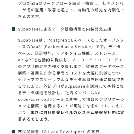
プロがn8nのワークフローを設計・構築し、社内メンバ
ーがその運用・改善を通じて、自動化の知見を内製化で
きるのです。
Supabaseによるデータ基盤構築と内製開発支援:
Supabaseは、PostgreSQLをベースとしたオープンソ
ースのBaaS（Backend as a Service）です。データ
ベース、認証機能、リアルタイム機能、ストレージ、
APIなどを包括的に提供し、ノーコード・ローコードで
のアプリ開発を力強く支援します。従来のデータベース
構築・運用にかかる手間とコストを大幅に削減しつつ、
セキュアでスケーラブルなデータ基盤を迅速に構築でき
るでしょう。外部プロがSupabaseを活用して基幹とな
るデータ構造を設計し、社内メンバーはNo-
code/Low-codeツールと連携して独自のアプリケーシ
ョンを構築・運用することが可能になるのです。これに
より、
まさに自社開発レベルのシステム基盤が社内に定
着するでしょう。
市民開発者（Citizen Developer）の育成: