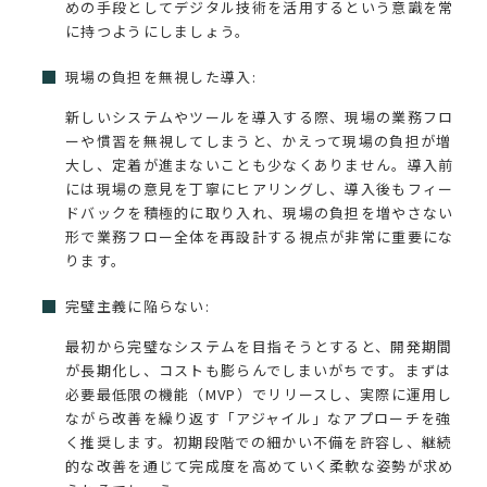
めの手段としてデジタル技術を活用するという意識を常
に持つようにしましょう。
現場の負担を無視した導入:
新しいシステムやツールを導入する際、現場の業務フロ
ーや慣習を無視してしまうと、かえって現場の負担が増
大し、定着が進まないことも少なくありません。導入前
には現場の意見を丁寧にヒアリングし、導入後もフィー
ドバックを積極的に取り入れ、現場の負担を増やさない
形で業務フロー全体を再設計する視点が非常に重要にな
ります。
完璧主義に陥らない:
最初から完璧なシステムを目指そうとすると、開発期間
が長期化し、コストも膨らんでしまいがちです。まずは
必要最低限の機能（MVP）でリリースし、実際に運用し
ながら改善を繰り返す「アジャイル」なアプローチを強
く推奨します。初期段階での細かい不備を許容し、継続
的な改善を通じて完成度を高めていく柔軟な姿勢が求め