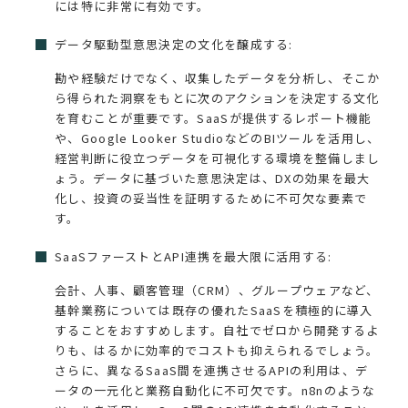
には特に非常に有効です。
データ駆動型意思決定の文化を醸成する:
勘や経験だけでなく、収集したデータを分析し、そこか
ら得られた洞察をもとに次のアクションを決定する文化
を育むことが重要です。SaaSが提供するレポート機能
や、Google Looker StudioなどのBIツールを活用し、
経営判断に役立つデータを可視化する環境を整備しまし
ょう。データに基づいた意思決定は、DXの効果を最大
化し、投資の妥当性を証明するために不可欠な要素で
す。
SaaSファーストとAPI連携を最大限に活用する:
会計、人事、顧客管理（CRM）、グループウェアなど、
基幹業務については既存の優れたSaaSを積極的に導入
することをおすすめします。自社でゼロから開発するよ
りも、はるかに効率的でコストも抑えられるでしょう。
さらに、異なるSaaS間を連携させるAPIの利用は、デ
ータの一元化と業務自動化に不可欠です。n8nのような