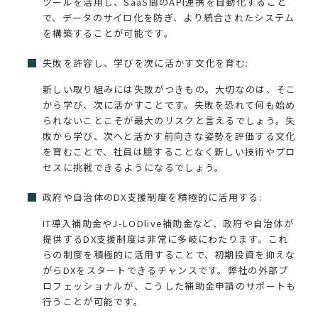
ツールを活用し、SaaS間のAPI連携を自動化すること
で、データのサイロ化を防ぎ、より統合されたシステム
を構築することが可能です。
失敗を許容し、学びを次に活かす文化を育む:
新しい取り組みには失敗がつきもの。大切なのは、そこ
から学び、次に活かすことです。失敗を恐れて何も始め
られないことこそが最大のリスクと言えるでしょう。失
敗から学び、次へと活かす前向きな姿勢を評価する文化
を育むことで、社員は臆することなく新しい技術やプロ
セスに挑戦できるようになるでしょう。
政府や自治体のDX支援制度を積極的に活用する:
IT導入補助金やJ-LODlive補助金など、政府や自治体が
提供するDX支援制度は非常に多岐にわたります。これ
らの制度を積極的に活用することで、初期投資を抑えな
がらDXをスタートできるチャンスです。弊社の外部プ
ロフェッショナルが、こうした補助金申請のサポートも
行うことが可能です。