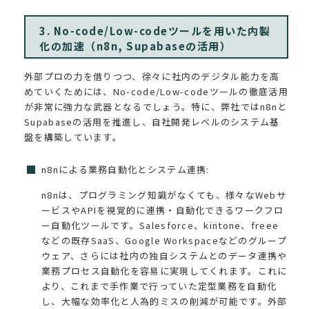
3. No-code/Low-codeツールを用いた内製
化の加速（n8n, Supabaseの活用）
外部プロの力を借りつつ、徐々に社内のデジタル能力を高
めていくためには、No-code/Low-codeツールの徹底活用
が非常に強力な武器となるでしょう。特に、弊社ではn8nと
Supabaseの活用を推進し、自社開発レベルのシステム基
盤を構築しています。
n8nによる業務自動化とシステム連携:
n8nは、プログラミング知識がなくても、様々なWebサ
ービスやAPIを視覚的に連携・自動化できるワークフロ
ー自動化ツールです。Salesforce、kintone、freee
などの既存SaaS、Google Workspaceなどのグループ
ウェア、さらには社内の独自システムとのデータ連携や
業務プロセス自動化を容易に実現してくれます。これに
より、これまで手作業で行っていた定型業務を自動化
し、大幅な効率化と人為的ミスの削減が可能です。外部