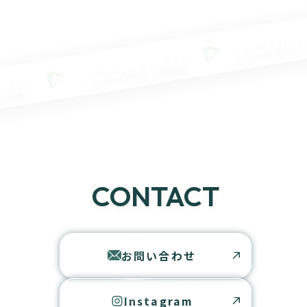
LOUIS 
LOUIS LAB
AB
CONTACT
お問い合わせ
Instagram