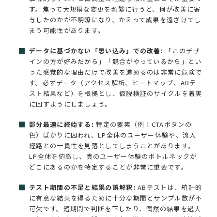
す。焦って大規模な変更を頻繁に行うと、何が改善に寄
与したのかが不明瞭になり、かえって成果を遠ざけてし
まう可能性があります。
データに基づかない「思い込み」での改善:
「このデザ
インの方が好みだから」「競合がやっているから」とい
った感覚的な理由だけで改善を進めるのは非常に危険で
す。必ずデータ（アクセス解析、ヒートマップ、ABテ
スト結果など）を根拠とし、仮説検証のサイクルを着実
に回すようにしましょう。
部分最適に終始する:
特定の要素（例：CTAボタンの
色）ばかりに囚われ、LP全体のユーザー体験や、流入
経路との一貫性を見落としてしまうことがあります。
LP全体を俯瞰し、真のユーザー体験のボトルネックが
どこにあるのかを特定することが非常に重要です。
テスト期間の不足と結果の誤解釈:
ABテストは、統計的
に有意な結果を得るために十分な期間とサンプル数が不
可欠です。短期間で判断を下したり、偶然の結果を過大