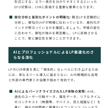
形式にする、エラー表示を分かりやすくするといった
EFO対策は、CVRに直結する重要な要素となります。
競合分析と差別化ポイントの明確化:
競合LPを定期的に
分析し、御社のUVPが明確に伝わっているか、差別化ポ
イントが際立っているかを確認しましょう。市場の変化
に合わせて、御社の強みを再定義し、LPに反映させる
ことで、常に優位性を保つことができます。
AIとプロフェッショナルによるLP最適化のさ
らなる深化
LPのCVR改善を真に「根本的」なレベルに引き上げるため
には、単なるツール導入に留まらない、AIの戦略的な活用
と外部の専門家との協業が極めて有効です。
AIによるパーソナライズされたLP体験の実現:
AIは、
過去のユーザー行動データ、属性データ、リアルタイム
のコンテキスト（時間帯、デバイス、流入経路など）を
基に、個々の訪問者に最適なLPコンテンツ（ヘッドラ