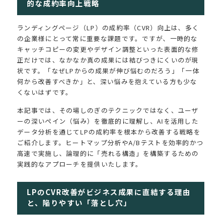
的な成約率向上戦略
ランディングページ（LP）の成約率（CVR）向上は、多く
の企業様にとって常に重要な課題です。ですが、一時的な
キャッチコピーの変更やデザイン調整といった表面的な修
正だけでは、なかなか真の成果には結びつきにくいのが現
状です。「なぜLPからの成果が伸び悩むのだろう」「一体
何から改善すべきか」と、深い悩みを抱えている方も少な
くないはずです。
本記事では、その場しのぎのテクニックではなく、ユーザ
ーの深いペイン（悩み）を徹底的に理解し、AIを活用した
データ分析を通じてLPの成約率を根本から改善する戦略を
ご紹介します。ヒートマップ分析やA/Bテストを効率的かつ
高速で実施し、論理的に「売れる構造」を構築するための
実践的なアプローチを提供いたします。
LPのCVR改善がビジネス成果に直結する理由
と、陥りやすい「落とし穴」