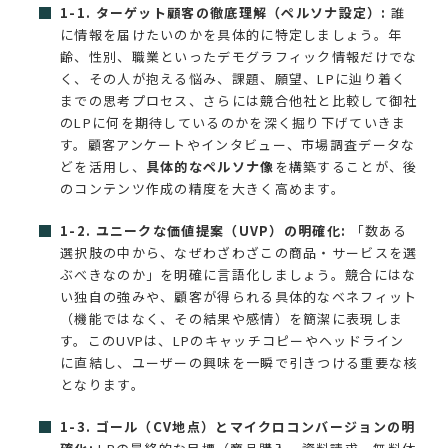
1-1. ターゲット顧客の徹底理解（ペルソナ設定）:
誰
に情報を届けたいのかを具体的に特定しましょう。年
齢、性別、職業といったデモグラフィック情報だけでな
く、その人が抱える悩み、課題、願望、LPに辿り着く
までの思考プロセス、さらには競合他社と比較して御社
のLPに何を期待しているのかを深く掘り下げていきま
す。顧客アンケートやインタビュー、市場調査データな
どを活用し、
具体的なペルソナ像
を構築することが、後
のコンテンツ作成の精度を大きく高めます。
1-2. ユニークな価値提案（UVP）の明確化:
「数ある
選択肢の中から、なぜわざわざこの商品・サービスを選
ぶべきなのか」を明確に言語化しましょう。競合にはな
い独自の強みや、顧客が得られる具体的なベネフィット
（機能ではなく、その結果や感情）を簡潔に表現しま
す。このUVPは、LPのキャッチコピーやヘッドライン
に直結し、ユーザーの興味を一瞬で引きつける重要な核
となります。
1-3. ゴール（CV地点）とマイクロコンバージョンの明