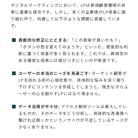
デジタルマーケティングにおいて、LPは新規顧客獲得の非
常に重要な接点です。しかし、多くの企業様がLP改善に取
り組む中で、共通して以下のような課題に直面していま
す。
表面的な修正にとどまる:
「この表現が良いかも？」
「ボタンの色を変えてみようか」といった、感覚的な判
断に基づく改善が多く見られます。これでは、再現性の
ある確実な成果には結びつきにくいのが現実です。
ユーザーの本当のニーズを見過ごす:
ターゲット顧客が
LPを訪れる前の心理状態や、具体的な悩みを深く掘り
下げずにコンテンツを作成してしまうと、残念ながらユ
ーザーの心を動かすLPにはなり得ません。
データ活用が不十分:
アクセス解析ツールは導入してい
るものの、そのデータをどう分析し、具体的な改善策へ
繋げれば良いかというノウハウが不足しているケースが
少なくありません。