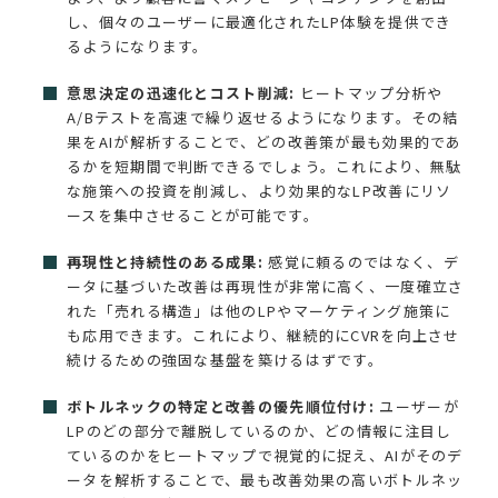
し、個々のユーザーに最適化されたLP体験を提供でき
るようになります。
意思決定の迅速化とコスト削減:
ヒートマップ分析や
A/Bテストを高速で繰り返せるようになります。その結
果をAIが解析することで、どの改善策が最も効果的であ
るかを短期間で判断できるでしょう。これにより、無駄
な施策への投資を削減し、より効果的なLP改善にリソ
ースを集中させることが可能です。
再現性と持続性のある成果:
感覚に頼るのではなく、デ
ータに基づいた改善は再現性が非常に高く、一度確立さ
れた「売れる構造」は他のLPやマーケティング施策に
も応用できます。これにより、継続的にCVRを向上させ
続けるための強固な基盤を築けるはずです。
ボトルネックの特定と改善の優先順位付け:
ユーザーが
LPのどの部分で離脱しているのか、どの情報に注目し
ているのかをヒートマップで視覚的に捉え、AIがそのデ
ータを解析することで、最も改善効果の高いボトルネッ