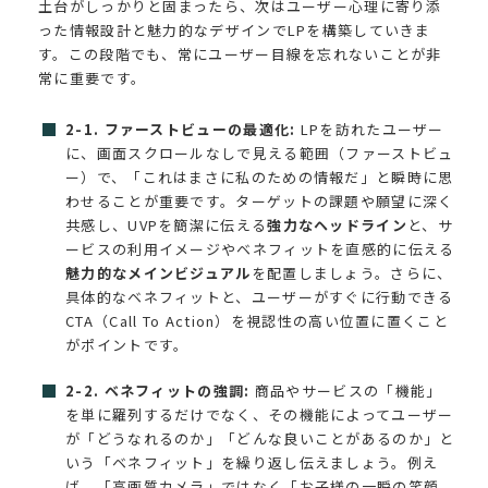
土台がしっかりと固まったら、次はユーザー心理に寄り添
った情報設計と魅力的なデザインでLPを構築していきま
す。この段階でも、常にユーザー目線を忘れないことが非
常に重要です。
2-1. ファーストビューの最適化:
LPを訪れたユーザー
に、画面スクロールなしで見える範囲（ファーストビュ
ー）で、「これはまさに私のための情報だ」と瞬時に思
わせることが重要です。ターゲットの課題や願望に深く
共感し、UVPを簡潔に伝える
強力なヘッドライン
と、サ
ービスの利用イメージやベネフィットを直感的に伝える
魅力的なメインビジュアル
を配置しましょう。さらに、
具体的なベネフィットと、ユーザーがすぐに行動できる
CTA（Call To Action）を視認性の高い位置に置くこと
がポイントです。
2-2. ベネフィットの強調:
商品やサービスの「機能」
を単に羅列するだけでなく、その機能によってユーザー
が「どうなれるのか」「どんな良いことがあるのか」と
いう「ベネフィット」を繰り返し伝えましょう。例え
ば、「高画質カメラ」ではなく「お子様の一瞬の笑顔