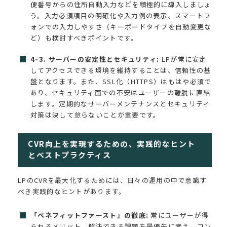
便番号からの住所自動入力などを積極的に導入しましょ
う。入力必須項目の明確化や入力例の表示、スマートフ
ォンでの入力しやすさ（キーボードタイプを自動変更な
ど）も検討すべきポイントです。
4-3. サーバーの安定性とセキュリティ:
LPが常に安定
してアクセスできる環境を維持することは、信頼性の基
盤となります。また、SSL化（HTTPS）はもはや必須で
あり、セキュリティ面での不安はユーザーの離脱に直結
します。定期的なサーバーメンテナンスとセキュリティ
対策は決して怠らないことが重要です。
CVR向上を実現するための、実践的なヒント
とベストプラクティス
LPのCVRを最大化するためには、日々の運用の中で意識す
べき実践的なヒントがあります。
「ベネフィットファースト」の徹底:
常にユーザーが得
られるメリット、解決できる課題を最優先に考え、コン