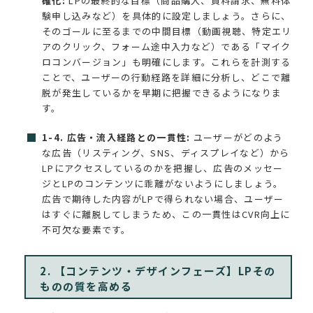
確化:
LPの最終的な目標（商品購入、資料請求、無料体
験申し込みなど）を具体的に設定しましょう。さらに、
そのゴールに至るまでの中間目標（動画視聴、特定エリ
アのクリック、フォーム途中入力など）である「マイク
ロコンバージョン」も明確にします。これらを計測する
ことで、ユーザーの行動経路を詳細に分析し、どこで離
脱が発生しているかを早期に把握できるようになりま
す。
1-4. 広告・流入経路との一貫性:
ユーザーがどのよう
な広告（リスティング、SNS、ディスプレイなど）から
LPにアクセスしているのかを把握し、広告のメッセー
ジとLPのコンテンツに乖離がないようにしましょう。
広告で期待した内容がLPで得られない場合、ユーザー
はすぐに離脱してしまうため、この一貫性はCVR向上に
不可欠な要素です。
2. 【コンテンツ・デザインフェーズ】LPその
ものの質を高める