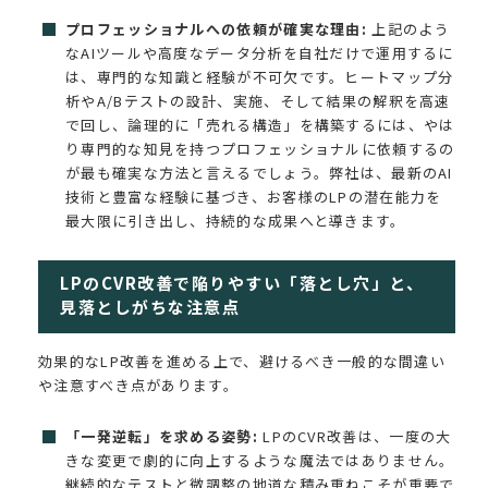
プロフェッショナルへの依頼が確実な理由:
上記のよう
なAIツールや高度なデータ分析を自社だけで運用するに
は、専門的な知識と経験が不可欠です。ヒートマップ分
析やA/Bテストの設計、実施、そして結果の解釈を高速
で回し、論理的に「売れる構造」を構築するには、やは
り専門的な知見を持つプロフェッショナルに依頼するの
が最も確実な方法と言えるでしょう。弊社は、最新のAI
技術と豊富な経験に基づき、お客様のLPの潜在能力を
最大限に引き出し、持続的な成果へと導きます。
LPのCVR改善で陥りやすい「落とし穴」と、
見落としがちな注意点
効果的なLP改善を進める上で、避けるべき一般的な間違い
や注意すべき点があります。
「一発逆転」を求める姿勢:
LPのCVR改善は、一度の大
きな変更で劇的に向上するような魔法ではありません。
継続的なテストと微調整の地道な積み重ねこそが重要で