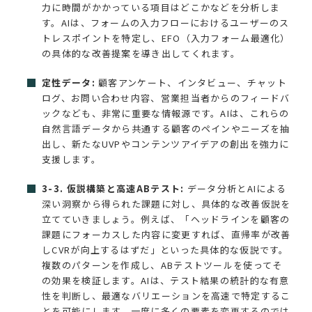
力に時間がかかっている項目はどこかなどを分析しま
す。AIは、フォームの入力フローにおけるユーザーのス
トレスポイントを特定し、EFO（入力フォーム最適化）
の具体的な改善提案を導き出してくれます。
定性データ:
顧客アンケート、インタビュー、チャット
ログ、お問い合わせ内容、営業担当者からのフィードバ
ックなども、非常に重要な情報源です。AIは、これらの
自然言語データから共通する顧客のペインやニーズを抽
出し、新たなUVPやコンテンツアイデアの創出を強力に
支援します。
3-3. 仮説構築と高速ABテスト:
データ分析とAIによる
深い洞察から得られた課題に対し、具体的な改善仮説を
立てていきましょう。例えば、「ヘッドラインを顧客の
課題にフォーカスした内容に変更すれば、直帰率が改善
しCVRが向上するはずだ」といった具体的な仮説です。
複数のパターンを作成し、ABテストツールを使ってそ
の効果を検証します。AIは、テスト結果の統計的な有意
性を判断し、最適なバリエーションを高速で特定するこ
とを可能にします。一度に多くの要素を変更するのでは