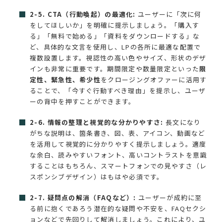
2-5. CTA（行動喚起）の最適化:
ユーザーに「次に何
をしてほしいか」を明確に提示しましょう。「購入す
る」「無料で始める」「資料をダウンロードする」な
ど、具体的な文言を使用し、LPの各所に最適な配置で
複数設置します。視認性の高い色やサイズ、形状のデザ
インも非常に重要です。期間限定や数量限定といった
限
定性、緊急性、希少性
をクロージングオファーに活用す
ることで、「今すぐ行動すべき理由」を提示し、ユーザ
ーの背中を押すことができます。
2-6. 情報の整理と視覚的な分かりやすさ:
長文になり
がちな説明は、箇条書き、図、表、アイコン、動画など
を活用して視覚的に分かりやすく提示しましょう。適度
な余白、読みやすいフォント、高いコントラストを意識
することはもちろん、スマートフォンでの見やすさ（レ
スポンシブデザイン）はもはや必須です。
2-7. 疑問点の解消（FAQなど）:
ユーザーが成約に至
る前に抱くであろう潜在的な疑問や不安を、FAQセクシ
ョンなどで先回りして解消しましょう。これにより、ユ