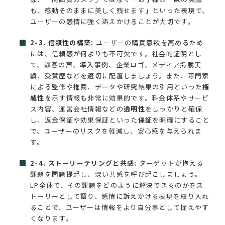
も、感動そのままに美しく残せます」といった表現で、
ユーザーの感情に強く訴えかけることが大切です。
2-3. 信頼性の構築:
ユーザーの購買意欲を高めるため
には、信頼感が何よりも不可欠です。社会的証明とし
て、顧客の声、導入事例、企業ロゴ、メディア掲載実
績、受賞歴などを適切に配置しましょう。また、専門家
による監修や推薦、データや研究結果の引用といった
権
威性
を示す情報も非常に効果的です。料金体系やサービ
ス内容、運営会社情報などの
透明性
をしっかりと確保
し、返金保証や効果保証といった
保証
を明確にすること
で、ユーザーのリスクを軽減し、安心感を与えられま
す。
2-4. ストーリーテリングと共感:
ターゲットが抱える
課題を問題提起し、深い共感を呼び起こしましょう。
LP全体で、その課題をどのように解決できるのかをス
トーリーとして語り、感情に訴えかける表現を取り入れ
ることで、ユーザーは情報をより自分事として捉えやす
くなります。