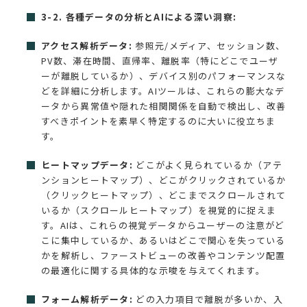
3-2. 各種データの分析とAIによる深い洞察:
アクセス解析データ:
参照元/メディア、セッション数、
PV数、滞在時間、直帰率、離脱率（特にどこでユーザ
ーが離脱しているか）、デバイス別のパフォーマンスな
どを詳細に分析します。AIツールは、これらの膨大なデ
ータから異常値や隠れた相関関係を自動で検出し、改善
すべきポイントを素早く特定するのに大いに役立ちま
す。
ヒートマップデータ:
どこがよく見られているか（アテ
ンションヒートマップ）、どこがクリックされているか
（クリックヒートマップ）、どこまでスクロールされて
いるか（スクロールヒートマップ）を視覚的に捉えま
す。AIは、これらの視覚データからユーザーの注意がど
こに集中しているか、あるいはどこで関心を失っている
かを解析し、ファーストビューの改善やコンテンツ配置
の最適化に関する具体的な示唆を与えてくれます。
フォーム解析データ:
どの入力項目で離脱が多いか、入