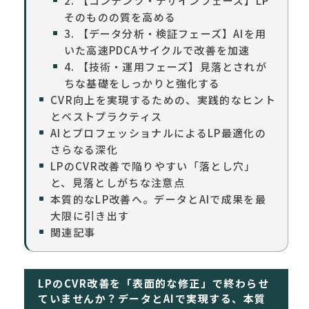
2. 【コンテンツ・デザインフェーズ】LP
そのものの質を高める
3. 【データ分析・検証フェーズ】AIを用
いた高速PDCAサイクルで改善を加速
4. 【技術・運用フェーズ】見落とされが
ちな基礎をしっかりと強化する
CVR向上を実現するための、実践的なヒント
とベストプラクティス
AIとプロフェッショナルによるLP最適化の
さらなる深化
LPのCVR改善で陥りやすい「落とし穴」
と、見落としがちな注意点
本質的なLP改善へ。データとAIで成果を最
大限に引き出す
関連記事
LPのCVR改善を「表面的な修正」で終わらせ
ていませんか？データとAIで実現する、本質