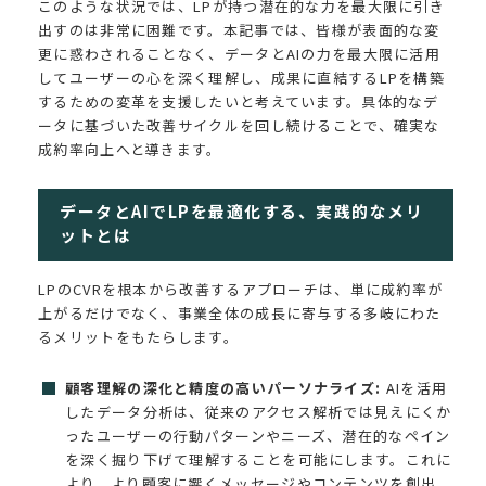
このような状況では、LPが持つ潜在的な力を最大限に引き
出すのは非常に困難です。本記事では、皆様が表面的な変
更に惑わされることなく、データとAIの力を最大限に活用
してユーザーの心を深く理解し、成果に直結するLPを構築
するための変革を支援したいと考えています。具体的なデ
ータに基づいた改善サイクルを回し続けることで、確実な
成約率向上へと導きます。
データとAIでLPを最適化する、実践的なメリ
ットとは
LPのCVRを根本から改善するアプローチは、単に成約率が
上がるだけでなく、事業全体の成長に寄与する多岐にわた
るメリットをもたらします。
顧客理解の深化と精度の高いパーソナライズ:
AIを活用
したデータ分析は、従来のアクセス解析では見えにくか
ったユーザーの行動パターンやニーズ、潜在的なペイン
を深く掘り下げて理解することを可能にします。これに
より、より顧客に響くメッセージやコンテンツを創出