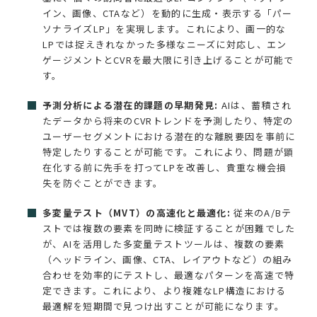
イン、画像、CTAなど）を動的に生成・表示する「パー
ソナライズLP」を実現します。これにより、画一的な
LPでは捉えきれなかった多様なニーズに対応し、エン
ゲージメントとCVRを最大限に引き上げることが可能で
す。
予測分析による潜在的課題の早期発見:
AIは、蓄積され
たデータから将来のCVRトレンドを予測したり、特定の
ユーザーセグメントにおける潜在的な離脱要因を事前に
特定したりすることが可能です。これにより、問題が顕
在化する前に先手を打ってLPを改善し、貴重な機会損
失を防ぐことができます。
多変量テスト（MVT）の高速化と最適化:
従来のA/Bテ
ストでは複数の要素を同時に検証することが困難でした
が、AIを活用した多変量テストツールは、複数の要素
（ヘッドライン、画像、CTA、レイアウトなど）の組み
合わせを効率的にテストし、最適なパターンを高速で特
定できます。これにより、より複雑なLP構造における
最適解を短期間で見つけ出すことが可能になります。