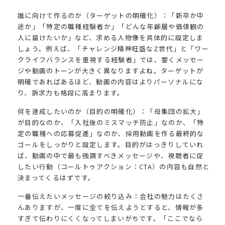
誰に向けて作るのか（ターゲットの明確化）：「新卒か中
途か」「特定の職種経験者か」「どんな年齢層や価値観の
人に届けたいか」など、求める人物像を具体的に設定しま
しょう。例えば、「チャレンジ精神旺盛なZ世代」と「ワー
クライフバランスを重視する経験者」では、響くメッセー
ジや動画のトーンが大きく異なりますよね。ターゲットが
明確であればあるほど、動画の内容はよりパーソナルにな
り、訴求力も格段に高まります。
何を達成したいのか（目的の明確化）：「母集団の拡大」
が目的なのか、「入社後のミスマッチ防止」なのか、「特
定の職種への応募促進」なのか、採用動画を作る最終的な
ゴールをしっかりと設定します。目的がはっきりしていれ
ば、動画の中で最も強調すべきメッセージや、視聴者に促
したい行動（コールトゥアクション：CTA）の内容も自然と
決まってくるはずです。
一番伝えたいメッセージの絞り込み：会社の魅力はたくさ
んありますが、一度に全てを伝えようとすると、情報が多
すぎて伝わりにくくなってしまいがちです。「ここでなら