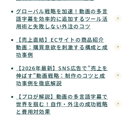
グローバル戦略を加速！動画の多言
語字幕を効率的に追加するツール活
用術と失敗しない外注のコツ
【売上直結】ECサイトの商品紹介
動画：購買意欲を刺激する構成と成
功事例
【2026年最新】SNS広告で”売上を
伸ばす”動画戦略：制作のコツと成
功事例を徹底解説
【プロが解説】動画の多言語字幕で
世界を掴む！自作・外注の成功戦略
と費用対効果