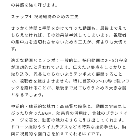
の共感を強く呼びます。
ステップ4: 視聴維持のための工夫
せっかく時間と手間をかけて作った動画も、最後まで見て
もらえなければ、その効果は半減してしまいます。視聴者
の集中力を途切れさせないための工夫が、何よりも大切で
す。
適切な動画尺とテンポ：一般的に、採用動画は2〜5分程度
が理想的だと言われています。伝えたい要点をしっかりと
絞り込み、冗長にならないようテンポよく展開すること
で、視聴者を飽きさせません。特に冒頭の5〜10秒で強いフ
ックを設けることが、最後まで見てもらうための大きな鍵
となるでしょう。
視覚的・聴覚的な魅力：高品質な映像と、動画の雰囲気に
ぴったり合ったBGM、効果音の活用は、貴社のブランドイ
メージを高め、動画の魅力をさらに引き出してくれます。
ドローン撮影やタイムラプスなどの特殊な撮影手法も、動
画に視覚的な面白さを加えてくれるはずです。