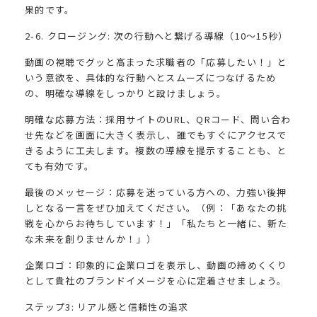
果的です。
2-6. クロージング: 次の行動へと繋げる導線（10〜15秒）
動画の視聴でグッと高まった求職者の「応募したい！」と
いう意欲を、具体的な行動へとスムーズにつなげるため
の、明確な導線をしっかりと設けましょう。
明確な応募方法：採用サイトのURL、QRコード、問い合わ
せ先などを画面に大きく表示し、誰でもすぐにアクセスで
きるように工夫します。複数の導線を提示することも、と
ても有効です。
最後のメッセージ：応募を迷っている方への、力強い後押
しとなる一言をぜひ加えてください。（例：「あなたの挑
戦を心からお待ちしています！」「私たちと一緒に、新た
な未来を創りませんか！」）
企業ロゴ：印象的に企業ロゴを表示し、動画の締めくくり
として貴社のブランドイメージを心に定着させましょう。
ステップ3: リアル感と信頼性の追求