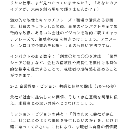
りたい仕事、まだ見つかっていませんか？」「あなたのア
イデアが、未来を創る場所で輝きませんか？」）
魅力的な映像とキャッチフレーズ：職場の活気ある雰囲
気、社員のキラキラした笑顔、事業のインパクトを示す象
徴的な映像、あるいは会社のビジョンを端的に表すキャッ
チフレーズで、視聴者の目を惹きつけましょう。アニメー
ションロゴで企業名を印象付けるのも良い方法ですね。
インパクトのある数字：「創業〇年で〇〇を達成」「業界
シェア〇位」など、会社の信頼性や成長性を裏付ける具体
的な数字を提示することで、視聴者の期待感を高めること
ができます。
2-2. 企業概要・ビジョン: 共感と信頼の醸成（30〜45秒）
貴社が社会に提供したい価値、そして存在意義を明確に伝
え、求職者との深い共感へとつなげましょう。
ミッション・ビジョンの共有：「何のために会社が存在
し、社会にどのような価値を提供したいのか」を、ぜひ明
確に語ってください。これにより、求職者は自身の価値観