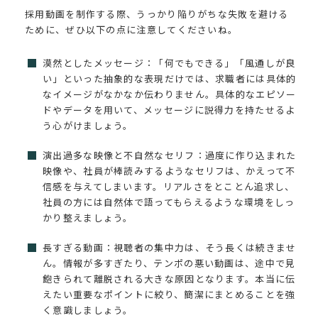
採用動画を制作する際、うっかり陥りがちな失敗を避ける
ために、ぜひ以下の点に注意してくださいね。
漠然としたメッセージ：「何でもできる」「風通しが良
い」といった抽象的な表現だけでは、求職者には具体的
なイメージがなかなか伝わりません。具体的なエピソー
ドやデータを用いて、メッセージに説得力を持たせるよ
う心がけましょう。
演出過多な映像と不自然なセリフ：過度に作り込まれた
映像や、社員が棒読みするようなセリフは、かえって不
信感を与えてしまいます。リアルさをとことん追求し、
社員の方には自然体で語ってもらえるような環境をしっ
かり整えましょう。
長すぎる動画：視聴者の集中力は、そう長くは続きませ
ん。情報が多すぎたり、テンポの悪い動画は、途中で見
飽きられて離脱される大きな原因となります。本当に伝
えたい重要なポイントに絞り、簡潔にまとめることを強
く意識しましょう。