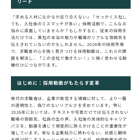
リード
「求める人材になかなか巡り合えない」「せっかく入社し
ても、入社後のミスマッチが多い」――採用活動で、こんなお
悩みに直面していませんか？もしかすると、従来の採用手
法だけでは、貴社の本当の魅力や職場のリアルな雰囲気を
伝えきれていないのかもしれません。2026年の採用市場
で、求職者の心を強く惹きつける採用動画は、これらの課
題を解決し、「この会社で働きたい！」と強く思わせる動
機付けにつながります。
はじめに：採用動画がもたらす変革
現代の求職者は、企業が発信する情報に対して、より一層
の透明性と、偽りのないリアルさを求めています。特に
2026年においては、テキストや写真だけでは伝えきれない
職場の雰囲気、社員の生の声、入社後の具体的なキャリア
パスを、動画を通じて視覚的に訴えかけることの重要性が
増しています。単なる企業紹介に終わらない、共感と期待
を呼び起こすストーリーデザインこそが、採用動画を成功