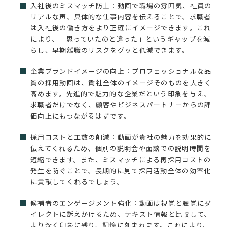
入社後のミスマッチ防止：動画で職場の雰囲気、社員の
リアルな声、具体的な仕事内容を伝えることで、求職者
は入社後の働き方をより正確にイメージできます。これ
により、「思っていたのと違った」というギャップを減
らし、早期離職のリスクをグッと低減できます。
企業ブランドイメージの向上：プロフェッショナルな品
質の採用動画は、貴社全体のイメージそのものを大きく
高めます。先進的で魅力的な企業だという印象を与え、
求職者だけでなく、顧客やビジネスパートナーからの評
価向上にもつながるはずです。
採用コストと工数の削減：動画が貴社の魅力を効果的に
伝えてくれるため、個別の説明会や面談での説明時間を
短縮できます。また、ミスマッチによる再採用コストの
発生を防ぐことで、長期的に見て採用活動全体の効率化
に貢献してくれるでしょう。
候補者のエンゲージメント強化：動画は視覚と聴覚にダ
イレクトに訴えかけるため、テキスト情報と比較して、
より深く印象に残り、記憶に刻まれます。これにより、