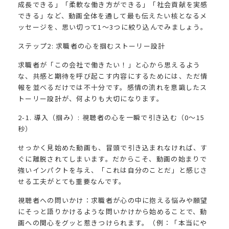
成長できる」「柔軟な働き方ができる」「社会貢献を実感
できる」など、動画全体を通して最も伝えたい核となるメ
ッセージを、思い切って1〜3つに絞り込んでみましょう。
ステップ2: 求職者の心を掴むストーリー設計
求職者が「この会社で働きたい！」と心から思えるよう
な、共感と期待を呼び起こす内容にするためには、ただ情
報を並べるだけでは不十分です。感情の流れを意識したス
トーリー設計が、何よりも大切になります。
2-1. 導入（掴み）: 視聴者の心を一瞬で引き込む（0〜15
秒）
せっかく見始めた動画も、冒頭で引き込まれなければ、す
ぐに離脱されてしまいます。だからこそ、動画の始まりで
強いインパクトを与え、「これは自分のことだ」と感じさ
せる工夫がとても重要なんです。
視聴者への問いかけ：求職者が心の中に抱える悩みや願望
にそっと語りかけるような問いかけから始めることで、動
画への関心をグッと惹きつけられます。（例：「本当にや