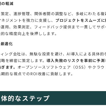
担の軽減
ル策定、進捗管理、関係者間の調整など、多岐にわたる複
マネジメントを強力に支援し、
プロジェクトをスムーズに
の運用、効果測定、フィードバック提供まで一貫してサポ
続的な精度向上を後押しします。
ト最適化
ティング会社は、無駄な投資を避け、AI導入による具体
戦略を綿密に策定します。
導入失敗のリスクを事前に予測
防ぎます。
オープンソースソフトウェア（OSS）やクラ
長期的な視点でのROI改善に貢献します。
具体的なステップ