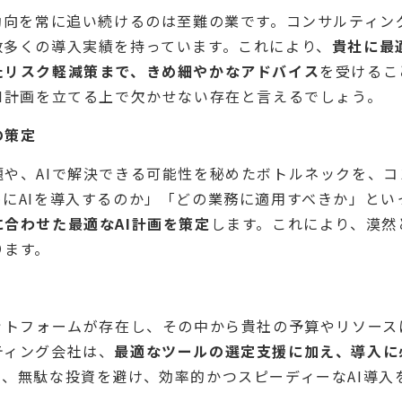
動向を常に追い続けるのは至難の業です。コンサルティン
数多くの導入実績を持っています。これにより、
貴社に最
たリスク軽減策まで、きめ細やかなアドバイス
を受けるこ
I計画を立てる上で欠かせない存在と言えるでしょう。
の策定
や、AIで解決できる可能性を秘めたボトルネックを、
にAIを導入するのか」「どの業務に適用すべきか」とい
合わせた最適なAI計画を策定
します。これにより、漠然
ります。
ットフォームが存在し、その中から貴社の予算やリソー
ティング会社は、
最適なツールの選定支援に加え、導入に
、無駄な投資を避け、効率的かつスピーディーなAI導入