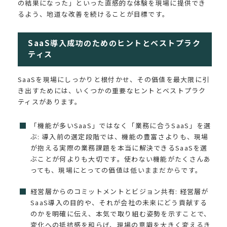
の結果になった」といった直感的な体験を現場に提供でき
るよう、地道な改善を続けることが目標です。
SaaS導入成功のためのヒントとベストプラク
ティス
SaaSを現場にしっかりと根付かせ、その価値を最大限に引
き出すためには、いくつかの重要なヒントとベストプラク
ティスがあります。
「機能が多いSaaS」ではなく「業務に合うSaaS」を選
ぶ: 導入前の選定段階では、機能の豊富さよりも、現場
が抱える実際の業務課題を本当に解決できるSaaSを選
ぶことが何よりも大切です。使わない機能がたくさんあ
っても、現場にとっての価値は低いままだからです。
経営層からのコミットメントとビジョン共有: 経営層が
SaaS導入の目的や、それが会社の未来にどう貢献する
のかを明確に伝え、本気で取り組む姿勢を示すことで、
変化への抵抗感を和らげ、現場の意識を大きく変えるき