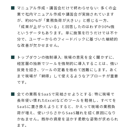
マニュアル作成・講習会だけで終わらせない: 多くの企
業で社内マニュアル作成や講習会が実施されています
が、約60%が「業務負荷が大きい」と感じる一方、
「成果が上がっている」と回答したのはわずか30%強
というデータもあります。単に施策を行うだけでは不十
分で、ユーザーからのフィードバックに基づいた継続的
な改善が欠かせません。
トップダウンの強制導入: 現場の意見を全く聞かずに、
経営層の独断でツールを強制的に導入することは、強い
反発を招き、ツールの定着を極めて困難にします。あく
まで現場が「納得」して使えるようなアプローチが重要
です。
全ての業務をSaaSで完結させようとする: 特に現場で
長年使い慣れたExcelなどのツールを軽視し、すべてを
SaaSに置き換えようとすると、かえって現場の業務負
荷が増え、使いづらさからSaaS離れを招く原因になり
かねません。既存の資産を活かす柔軟な姿勢が求められ
ます。