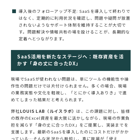
導入後のフォローアップ不足: SaaSを導入して終わりで
はなく、定期的に利用状況を確認し、問題や疑問が放置
されないようなサポート体制を維持することが大切で
す。問題解決や情報共有の場を設けることが、長期的な
定着へとつながります。
SaaS活用を新たなステージへ：既存資産を活
かす「身の丈に合ったDX」
現場でSaaSが使われない問題は、単にツールの機能性や操
作性の問題だけでは片付けられません。多くの場合、現場
の業務実態や文化を軽視し、「とにかく導入ありき」で進
めてしまった結果だと考えられます。
弊社
LOUIS LAB（ルイスラボ）
は、この課題に対し、皆様
の既存のExcel資産を最大限に活かしながら、現場の作業負
担を減らす「身の丈に合ったDX」をご提案し、実装までを
支援します。最新のSaaSを導入したのにコストだけがかか
っている…そんな状況から脱却し、真に現場が「使え