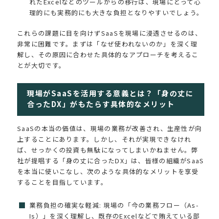
れたExcelなどのツールからの移行は、現場にとって心
理的にも実務的にも大きな負担となりやすいでしょう。
これらの課題に目を向けずSaaSを現場に浸透させるのは、
非常に困難です。まずは「なぜ使われないのか」を深く理
解し、その原因に合わせた具体的なアプローチを考えるこ
とが大切です。
現場がSaaSを活用する意義とは？「身の丈に
合ったDX」がもたらす具体的なメリット
SaaSの本当の価値は、現場の業務が改善され、生産性が向
上することにあります。しかし、それが実現できなけれ
ば、せっかくの投資も無駄になってしまいかねません。弊
社が提唱する「身の丈に合ったDX」は、皆様の組織がSaaS
を本当に使いこなし、次のような具体的なメリットを享受
することを目指しています。
業務負担の確実な軽減: 現場の「今の業務フロー（As-
Is）」を深く理解し、既存のExcelなどで賄えている部