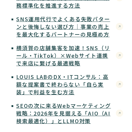
務標準化を推進する方法
SNS運用代行でよくある失敗パター
ンと後悔しない選び方｜事業の売上
を最大化するパートナーの見極め方
横須賀の店舗集客を加速！SNS（リ
ール・TikTok）×Webサイト連携
で来店に繋げる最適戦略
LOUIS LABのDX・ITコンサル：高
額な提案書で終わらない「自ら実
装」で利益を生む方法
SEOの次に来るWebマーケティング
戦略：2026年を見据える「AIO（AI
検索最適化）」とLLMO対策