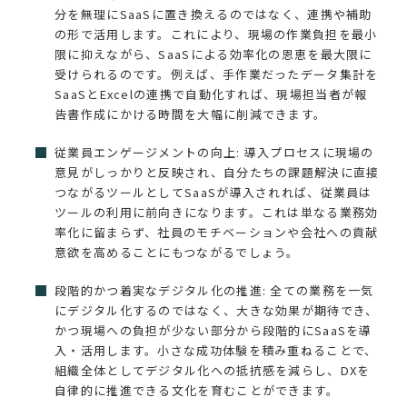
分を無理にSaaSに置き換えるのではなく、連携や補助
の形で活用します。これにより、現場の作業負担を最小
限に抑えながら、SaaSによる効率化の恩恵を最大限に
受けられるのです。例えば、手作業だったデータ集計を
SaaSとExcelの連携で自動化すれば、現場担当者が報
告書作成にかける時間を大幅に削減できます。
従業員エンゲージメントの向上: 導入プロセスに現場の
意見がしっかりと反映され、自分たちの課題解決に直接
つながるツールとしてSaaSが導入されれば、従業員は
ツールの利用に前向きになります。これは単なる業務効
率化に留まらず、社員のモチベーションや会社への貢献
意欲を高めることにもつながるでしょう。
段階的かつ着実なデジタル化の推進: 全ての業務を一気
にデジタル化するのではなく、大きな効果が期待でき、
かつ現場への負担が少ない部分から段階的にSaaSを導
入・活用します。小さな成功体験を積み重ねることで、
組織全体としてデジタル化への抵抗感を減らし、DXを
自律的に推進できる文化を育むことができます。