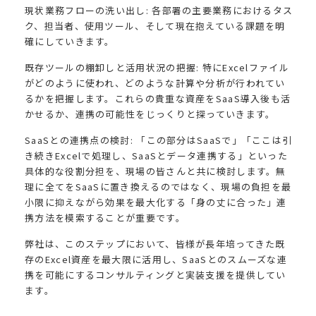
現状業務フローの洗い出し: 各部署の主要業務におけるタス
ク、担当者、使用ツール、そして現在抱えている課題を明
確にしていきます。
既存ツールの棚卸しと活用状況の把握: 特にExcelファイル
がどのように使われ、どのような計算や分析が行われてい
るかを把握します。これらの貴重な資産をSaaS導入後も活
かせるか、連携の可能性をじっくりと探っていきます。
SaaSとの連携点の検討: 「この部分はSaaSで」「ここは引
き続きExcelで処理し、SaaSとデータ連携する」といった
具体的な役割分担を、現場の皆さんと共に検討します。無
理に全てをSaaSに置き換えるのではなく、現場の負担を最
小限に抑えながら効果を最大化する「身の丈に合った」連
携方法を模索することが重要です。
弊社は、このステップにおいて、皆様が長年培ってきた既
存のExcel資産を最大限に活用し、SaaSとのスムーズな連
携を可能にするコンサルティングと実装支援を提供してい
ます。