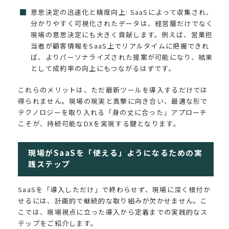
意思決定の迅速化と精度向上: SaaSによって収集され、
分かりやすく可視化されたデータは、経営層だけでなく
現場の意思決定にも大きく貢献します。例えば、営業担
当者が顧客情報をSaaS上でリアルタイムに把握できれ
ば、よりパーソナライズされた提案が可能になり、結果
として成約率の向上にもつながるはずです。
これらのメリットは、ただ最新ツールを導入するだけでは
得られません。現場の現実と真摯に向き合い、最適な形で
テクノロジーを取り入れる「身の丈に合った」アプローチ
こそが、持続可能なDXを実現する鍵となります。
現場がSaaSを「使える」ようになるための実
践ステップ
SaaSを「導入しただけ」で終わらせず、現場に深く根付か
せるには、計画的で継続的な取り組みが欠かせません。こ
こでは、現場視点に立った導入から定着までの実践的なス
テップをご紹介します。