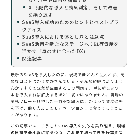
なサポート体制を構築する
4. 段階的な導入と効果測定、そして改善
を繰り返す
SaaS導入成功のためのヒントとベストプラ
クティス
SaaS導入における落とし穴と注意点
SaaS活用を新たなステージへ：既存資産を
活かす「身の丈に合ったDX」
関連記事
最新のSaaSを導入したのに、現場でほとんど使われず、高
額なコストばかりがかさんでいる…そんな経験はありませ
んか？多くの企業が直面するこの問題は、単に新しいツー
ルを導入すれば解決するほど単純ではありません。現場の
業務フローを無視した一方的な導入は、かえって業務効率
を下げ、働く人たちのモチベーションまで奪ってしまうこ
とがあります。
この記事では、こうしたSaaS導入の失敗を乗り越え、
現場
の負担を最小限に抑えつつ、これまで培ってきた既存資産