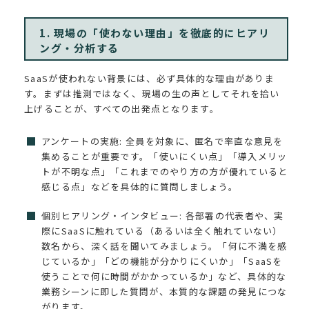
1. 現場の「使わない理由」を徹底的にヒアリ
ング・分析する
SaaSが使われない背景には、必ず具体的な理由がありま
す。まずは推測ではなく、現場の生の声としてそれを拾い
上げることが、すべての出発点となります。
アンケートの実施: 全員を対象に、匿名で率直な意見を
集めることが重要です。「使いにくい点」「導入メリッ
トが不明な点」「これまでのやり方の方が優れていると
感じる点」などを具体的に質問しましょう。
個別ヒアリング・インタビュー: 各部署の代表者や、実
際にSaaSに触れている（あるいは全く触れていない）
数名から、深く話を聞いてみましょう。「何に不満を感
じているか」「どの機能が分かりにくいか」「SaaSを
使うことで何に時間がかかっているか」など、具体的な
業務シーンに即した質問が、本質的な課題の発見につな
がります。