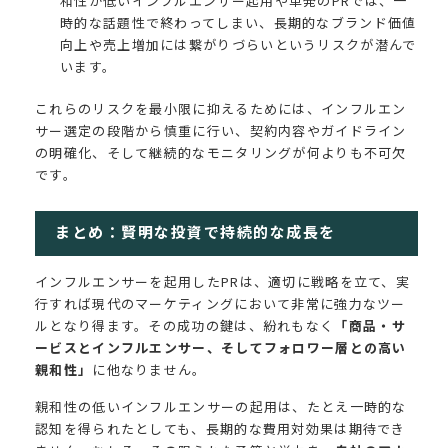
和性が低いインフルエンサー起用や単発のPRでは、一
時的な話題性で終わってしまい、長期的なブランド価値
向上や売上増加には繋がりづらいというリスクが潜んで
います。
これらのリスクを最小限に抑えるためには、インフルエン
サー選定の段階から慎重に行い、契約内容やガイドライン
の明確化、そして継続的なモニタリングが何よりも不可欠
です。
まとめ：賢明な投資で持続的な成長を
インフルエンサーを起用したPRは、適切に戦略を立て、実
行すれば現代のマーケティングにおいて非常に強力なツー
ルとなり得ます。その成功の鍵は、紛れもなく
「商品・サ
ービスとインフルエンサー、そしてフォロワー層との高い
親和性」
に他なりません。
親和性の低いインフルエンサーの起用は、たとえ一時的な
認知を得られたとしても、長期的な費用対効果は期待でき