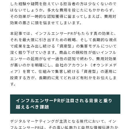
した経験や疑問を抱えている担当者の方は少なくないので
はないでしょうか。多大な費用を投じたにもかかわらず、
その効果が一時的な認知獲得に留まってしまえば、費用対
効果の悪さに頭を悩ませてしまいます。
本記事では、インフルエンサーPRがもたらす真の効果と、
それを最大限に引き出すための戦略、そして長期的な視点
で成果を生み出し続ける「資産型」の集客モデルについて
深く掘り下げていきます。商品との親和性が低いインフル
エンサーの起用がなぜ一過性の認知で終わり、費用対効果
が悪いのかを明確にし、自社のアカウント（オウンドメデ
ィア）を育て、仕組みで集客し続ける「資産型」の運用に
投資する方が、長期的に見てどれほど有利かをお伝えしま
す。
インフルエンサーPRが注目される背景と乗り
越えるべき課題
デジタルマーケティングが主流となる現代において、イン
フルエンサーPRは、その高い拡散力と自然な情報伝達力か