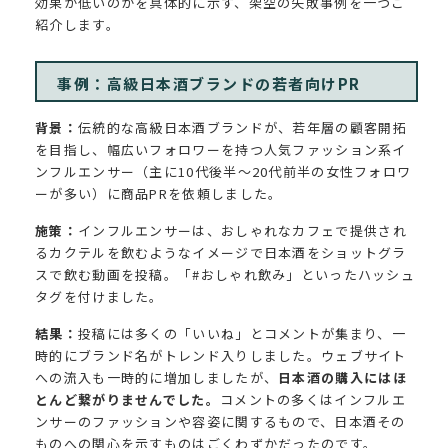
効果が低いのかを具体的に示す、架空の失敗事例を一つご
紹介します。
事例：高級日本酒ブランドの若者向けPR
背景：
伝統的な高級日本酒ブランドが、若年層の顧客開拓
を目指し、幅広いフォロワーを持つ人気ファッション系イ
ンフルエンサー（主に10代後半〜20代前半の女性フォロワ
ーが多い）に商品PRを依頼しました。
施策：
インフルエンサーは、おしゃれなカフェで提供され
るカクテルを飲むようなイメージで日本酒をショットグラ
スで飲む動画を投稿。「#おしゃれ飲み」といったハッシュ
タグを付けました。
結果：
投稿には多くの「いいね」とコメントが集まり、一
時的にブランド名がトレンド入りしました。ウェブサイト
への流入も一時的に増加しましたが、
日本酒の購入にはほ
とんど繋がりませんでした。
コメントの多くはインフルエ
ンサーのファッションや容姿に関するもので、日本酒その
ものへの関心を示すものはごくわずかだったのです。