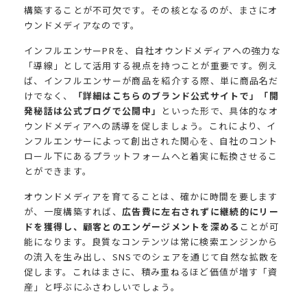
構築することが不可欠です。その核となるのが、まさにオ
ウンドメディアなのです。
インフルエンサーPRを、自社オウンドメディアへの強力な
「導線」として活用する視点を持つことが重要です。例え
ば、インフルエンサーが商品を紹介する際、単に商品名だ
けでなく、
「詳細はこちらのブランド公式サイトで」「開
発秘話は公式ブログで公開中」
といった形で、具体的なオ
ウンドメディアへの誘導を促しましょう。これにより、イ
ンフルエンサーによって創出された関心を、自社のコント
ロール下にあるプラットフォームへと着実に転換させるこ
とができます。
オウンドメディアを育てることは、確かに時間を要します
が、一度構築すれば、
広告費に左右されずに継続的にリー
ドを獲得し、顧客とのエンゲージメントを深める
ことが可
能になります。良質なコンテンツは常に検索エンジンから
の流入を生み出し、SNSでのシェアを通じて自然な拡散を
促します。これはまさに、積み重ねるほど価値が増す「資
産」と呼ぶにふさわしいでしょう。