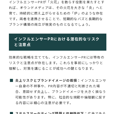
インフルエンサーPRが「火花」を散らす役割を果たすとす
れば、オウンドメディアは、その火花を大きな「炎」へと
育て、持続的に燃え上がらせるための「炉」のような存在
です。両者を連携させることで、短期的なバズと長期的な
ブランド構築の両立が現実のものとなるでしょう。
インフルエンサーPRにおける潜在的なリスク
と注意点
効果的な戦略を立てても、インフルエンサーPRには特有の
リスクと注意点が存在します。これらを事前にしっかりと
理解し、対策を講じることが成功への鍵となります。
炎上リスクとブランドイメージの毀損：
インフルエンサ
ー自身の不祥事や、PR内容が不適切と判断された場
合、意図せず炎上し、ブランドイメージを大きく損なう
可能性があります。特に、社会的な規範や倫理観に反す
る内容には細心の注意が必要です。
ステルスマーケティング問題と信頼性低下：
広告である