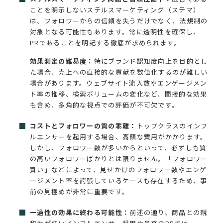
ことを明示しないステルスマーケティング（ステマ）
は、フォロワーからの信頼を失うだけでなく、法規制の
対象となる可能性もあります。常に透明性を確保し、
PRであることを明記する徹底が求められます。
効果測定の難易度：
特にブランド認知度向上を目的とし
た場合、売上への直接的な貢献を数値化するのが難しい
場合があります。ウェブサイト流入数やエンゲージメン
ト率の推移、検索ボリュームの変化など、間接的な効果
も含め、多角的な視点での評価が不可欠です。
コストとフォロワーの質の乖離：
トップクラスのインフ
ルエンサーを起用する場合、高額な費用がかかります。
しかし、フォロワー数が多いからといって、必ずしも質
の高いフォロワーばかりとは限りません。「フォロワー
買い」などによって、見せかけのフォロワー数やエンゲ
ージメント率を誇張しているケースも存在するため、事
前の見極めが非常に重要です。
一過性の効果に終わる可能性：
前述の通り、商品との親