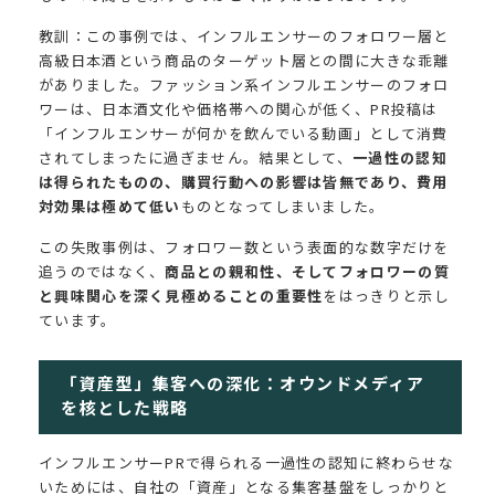
教訓：この事例では、インフルエンサーのフォロワー層と
高級日本酒という商品のターゲット層との間に大きな乖離
がありました。ファッション系インフルエンサーのフォロ
ワーは、日本酒文化や価格帯への関心が低く、PR投稿は
「インフルエンサーが何かを飲んでいる動画」として消費
されてしまったに過ぎません。結果として、
一過性の認知
は得られたものの、購買行動への影響は皆無であり、費用
対効果は極めて低い
ものとなってしまいました。
この失敗事例は、フォロワー数という表面的な数字だけを
追うのではなく、
商品との親和性、そしてフォロワーの質
と興味関心を深く見極めることの重要性
をはっきりと示し
ています。
「資産型」集客への深化：オウンドメディア
を核とした戦略
インフルエンサーPRで得られる一過性の認知に終わらせな
いためには、自社の「資産」となる集客基盤をしっかりと