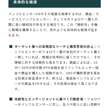
具体的な価値
インフルエンサーPRがその真価を発揮するのは、商品・サ
ービスとインフルエンサー、そしてそのフォロワー層との
間に高い親和性が存在する場合です。この「親和性」を軸
に戦略を構築することで、次のような具体的な価値が生ま
れます。
ターゲット層への高精度なリーチと購買意欲の向上：
イ
ンフルエンサーのフォロワー層が自社のターゲット層と
一致していれば、情報は効率的に届くだけでなく、その
情報に対する信頼性も高まります。調査によれば、10
代〜30代の約半数がPR投稿を見てインフルエンサー経
由で商品を購入した経験があり、SNSが購買意欲を高め
る効果は実証済みです。例えば、美容系インフルエンサ
ーが化粧品をPRすれば、その効果は極めて高くなりま
す。
信頼性とエンゲージメントに基づく行動変容：
フォロワ
ーはインフルエンサーに対し、友人や知人に近い信頼や