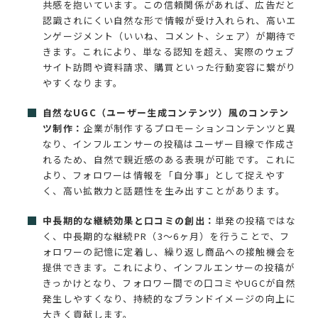
共感を抱いています。この信頼関係があれば、広告だと
認識されにくい自然な形で情報が受け入れられ、高いエ
ンゲージメント（いいね、コメント、シェア）が期待で
きます。これにより、単なる認知を超え、実際のウェブ
サイト訪問や資料請求、購買といった行動変容に繋がり
やすくなります。
自然なUGC（ユーザー生成コンテンツ）風のコンテン
ツ制作：
企業が制作するプロモーションコンテンツと異
なり、インフルエンサーの投稿はユーザー目線で作成さ
れるため、自然で親近感のある表現が可能です。これに
より、フォロワーは情報を「自分事」として捉えやす
く、高い拡散力と話題性を生み出すことがあります。
中長期的な継続効果と口コミの創出：
単発の投稿ではな
く、中長期的な継続PR（3〜6ヶ月）を行うことで、フ
ォロワーの記憶に定着し、繰り返し商品への接触機会を
提供できます。これにより、インフルエンサーの投稿が
きっかけとなり、フォロワー間での口コミやUGCが自然
発生しやすくなり、持続的なブランドイメージの向上に
大きく貢献します。