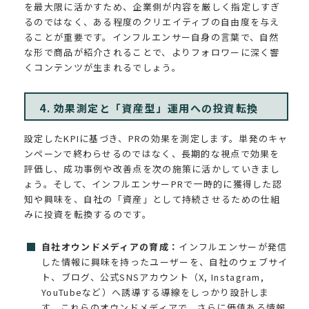
を最大限に活かすため、企業側が内容を厳しく指定しすぎ
るのではなく、ある程度のクリエイティブの自由度を与え
ることが重要です。インフルエンサー自身の言葉で、自然
な形で商品が紹介されることで、よりフォロワーに深く響
くコンテンツが生まれるでしょう。
4. 効果測定と「資産型」運用への投資転換
設定したKPIに基づき、PRの効果を測定します。単発のキャ
ンペーンで終わらせるのではなく、長期的な視点で効果を
評価し、成功事例や改善点を次の施策に活かしていきまし
ょう。そして、インフルエンサーPRで一時的に獲得した認
知や興味を、自社の「資産」として持続させるための仕組
みに投資を転換するのです。
自社オウンドメディアの育成：
インフルエンサーが発信
した情報に興味を持ったユーザーを、自社のウェブサイ
ト、ブログ、公式SNSアカウント（X, Instagram,
YouTubeなど）へ誘導する導線をしっかり設計しま
す。これらのオウンドメディアで、さらに価値ある情報