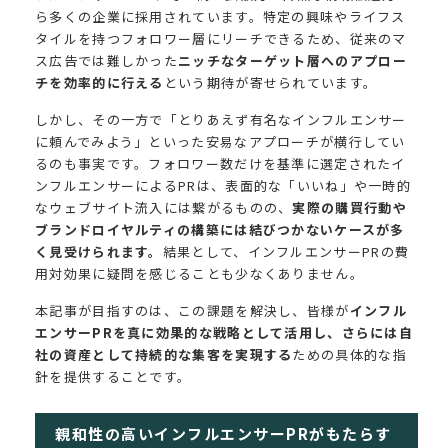
ら多くの企業に採用されています。特定の興味やライフス
タイルを持つフォロワー層にリーチできるため、従来のマ
ス広告では難しかった
ニッチなターゲット層へのアプロー
チを効率的に行える
という期待が寄せられています。
しかし、その一方で「とりあえず有名なインフルエンサー
に頼んでみよう」といった安易なアプローチが横行してい
るのも事実です。フォロワー数だけを基準に選定されたイ
ンフルエンサーによるPRは、表面的な「いいね」や一時的
なウェブサイト流入には繋がるものの、
実際の購買行動や
ブランドロイヤルティの構築には結びつかないケースが多
く見受けられます。
結果として、インフルエンサーPRの費
用対効果に疑問を感じることも少なくありません。
本記事が目指すのは、この課題を解決し、皆様が
インフル
エンサーPRを真に効果的な戦略として活用し、さらには自
社の資産として持続的な集客を実現する
ための具体的な指
針を提供することです。
親和性の高いインフルエンサーPRがもたらす