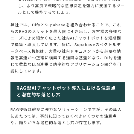
し、より高度で戦略的な意思決定を強力に支援するツー
ルとして機能するでしょう。
弊社では、DifyとSupabaseを組み合わせることで、これ
らのRAGのメリットを最大限に引き出し、お客様の多様な
ニーズにきめ細かく応じた社内AIチャットボットを短期間
で構築・導入しています。特に、Supabaseのベクトルデ
ータベース機能は、大量の社内ドキュメントから必要な情
報を高速かつ正確に検索する強固な基盤となり、Difyを通
じて柔軟なLLM連携と効率的なアプリケーション開発を可
能にしています。
RAG型AIチャットボット導入における注意点
と潜在的な落とし穴
RAG技術は確かに強力なソリューションですが、その導入
にあたっては、事前に知っておくべきいくつかの注意点
や、陥りがちな潜在的な落とし穴が存在します。