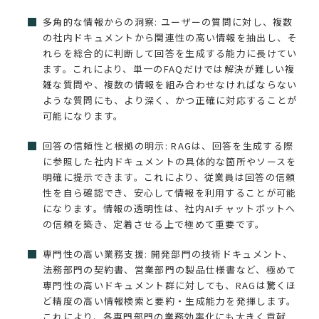
多角的な情報からの洞察: ユーザーの質問に対し、複数
の社内ドキュメントから関連性の高い情報を抽出し、そ
れらを総合的に判断して回答を生成する能力に長けてい
ます。これにより、単一のFAQだけでは解決が難しい複
雑な質問や、複数の情報を組み合わせなければならない
ような質問にも、より深く、かつ正確に対応することが
可能になります。
回答の信頼性と根拠の明示: RAGは、回答を生成する際
に参照した社内ドキュメントの具体的な箇所やソースを
明確に提示できます。これにより、従業員は回答の信頼
性を自ら確認でき、安心して情報を利用することが可能
になります。情報の透明性は、社内AIチャットボットへ
の信頼を築き、定着させる上で極めて重要です。
専門性の高い業務支援: 開発部門の技術ドキュメント、
法務部門の契約書、営業部門の製品仕様書など、極めて
専門性の高いドキュメント群に対しても、RAGは驚くほ
ど精度の高い情報検索と要約・生成能力を発揮します。
これにより、各専門部門の業務効率化にも大きく貢献