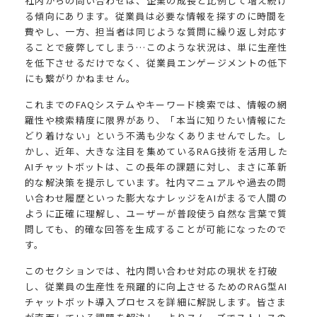
社内からの問い合わせは、企業の成長と比例して増え続け
る傾向にあります。従業員は必要な情報を探すのに時間を
費やし、一方、担当者は同じような質問に繰り返し対応す
ることで疲弊してしまう…このような状況は、単に生産性
を低下させるだけでなく、従業員エンゲージメントの低下
にも繋がりかねません。
これまでのFAQシステムやキーワード検索では、情報の網
羅性や検索精度に限界があり、「本当に知りたい情報にた
どり着けない」という不満も少なくありませんでした。し
かし、近年、大きな注目を集めているRAG技術を活用した
AIチャットボットは、この長年の課題に対し、まさに革新
的な解決策を提示しています。社内マニュアルや過去の問
い合わせ履歴といった膨大なナレッジをAIがまるで人間の
ように正確に理解し、ユーザーが普段使う自然な言葉で質
問しても、的確な回答を生成することが可能になったので
す。
このセクションでは、社内問い合わせ対応の現状を打破
し、従業員の生産性を飛躍的に向上させるためのRAG型AI
チャットボット導入プロセスを詳細に解説します。皆さま