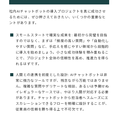
社内AIチャットボットの導入プロジェクトを真に成功させ
るためには、ぜひ押さえておきたい、いくつかの重要なヒ
ントがあります。
スモールスタートで確実な成果を: 最初から完璧を目指
すのではなく、まずは「頻度の高い質問」や「自動化し
やすい質問」など、手応えを感じやすい領域から段階的
に導入を始めましょう。小さな成功体験を積み重ねるこ
とで、プロジェクト全体の信頼性を高め、推進力を得ら
れるはずです。
人間との連携を前提とした設計: AIチャットボットは非
常に強力なツールですが、残念ながら万能ではありませ
ん。複雑な質問やデリケートな相談、あるいは予期せぬ
イレギュラーなケースでは、やはり人間が対応する必要
があります。チャットボットから担当者へスムーズにエ
スカレーションできるフローを明確に設計することが、
従業員の信頼を勝ち得る上で不可欠です。