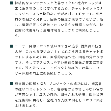
継続的なメンテナンスと改善サイクル: 社内ナレッジは
常に生き物のように変化するため、チャットボットのナ
レッジベースも定期的な更新が絶対に不可欠です。利用
ログを細かく分析し、回答の精度が落ちていないか、新
しい情報が正しく反映されているかを確認しながら、継
続的に改善を行う運用体制をしっかりと構築しましょ
う。
ユーザー目線に立った使いやすさの追求: 従業員の皆さ
んが「これなら使いたい！」と心から思えるチャットボ
ットにするためには、直感的な操作性、回答の分かりや
すさ、そしてアクセスしやすい導線の確保が非常に重要
です。導入後もフィードバックを積極的に収集し、ユー
ザー体験の向上に努め続けましょう。
経営層の理解と協力: プロジェクトの成功には、経営層
の強いコミットメントと、各部署からの惜しみない協力
が不可欠です。導入の目的、期待される効果、進捗状況
を定期的に共有し、全社的な支援体制をしっかりと築き
上げましょう。