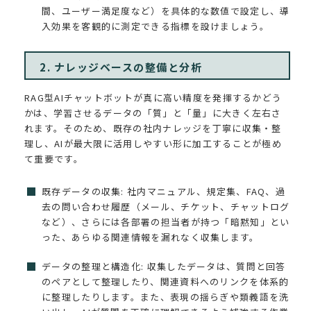
間、ユーザー満足度など）を具体的な数値で設定し、導
入効果を客観的に測定できる指標を設けましょう。
2. ナレッジベースの整備と分析
RAG型AIチャットボットが真に高い精度を発揮するかどう
かは、学習させるデータの「質」と「量」に大きく左右さ
れます。そのため、既存の社内ナレッジを丁寧に収集・整
理し、AIが最大限に活用しやすい形に加工することが極め
て重要です。
既存データの収集: 社内マニュアル、規定集、FAQ、過
去の問い合わせ履歴（メール、チケット、チャットログ
など）、さらには各部署の担当者が持つ「暗黙知」とい
った、あらゆる関連情報を漏れなく収集します。
データの整理と構造化: 収集したデータは、質問と回答
のペアとして整理したり、関連資料へのリンクを体系的
に整理したりします。また、表現の揺らぎや類義語を洗