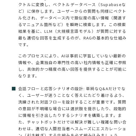
クトルに変換し、ベクトルデータベース（Supabaseな
ど）に保存します。ユーザーからの質問も同様にベクト
ル化され、データベース内で類似度の高い情報（関連す
るマニュアル箇所など）を瞬時に検索します。この検索
結果を基に、LLM（大規模言語モデル）が質問に対する
最も適切な回答を生成するのが、RAGの基本的な仕組み
です。
このプロセスにより、AIは事前に学習していない最新の
情報や、企業独自の専門性の高い社内情報も正確に参照
し、具体的かつ精度の高い回答を提供することが可能に
なります。
会話フローと応答シナリオの設計: 単純なQ&Aだけでな
く、ユーザーが迷うことなく答えにたどり着けるよう、
洗練された対話フローを設計することが重要です。質問
の意図が不明確な場合には選択肢を提示したり、段階的
に情報を引き出したりするシナリオを構築します。ま
た、チャットボットだけでは解決が難しい複雑な問い合
わせは、適切な人間担当者へスムーズにエスカレーショ
ン（引き継ぎ）する仕組みを必ず組み込みましょう。