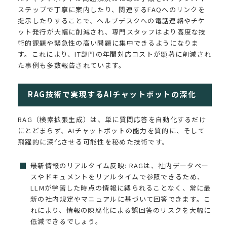
ステップで丁寧に案内したり、関連するFAQへのリンクを
提示したりすることで、ヘルプデスクへの電話連絡やチケ
ット発行が大幅に削減され、専門スタッフはより高度な技
術的課題や緊急性の高い問題に集中できるようになりま
す。これにより、IT部門の年間対応コストが顕著に削減され
た事例も多数報告されています。
RAG技術で実現するAIチャットボットの深化
RAG（検索拡張生成）は、単に質問応答を自動化するだけ
にとどまらず、AIチャットボットの能力を質的に、そして
飛躍的に深化させる可能性を秘めた技術です。
最新情報のリアルタイム反映: RAGは、社内データベー
スやドキュメントをリアルタイムで参照できるため、
LLMが学習した時点の情報に縛られることなく、常に最
新の社内規定やマニュアルに基づいて回答できます。こ
れにより、情報の陳腐化による誤回答のリスクを大幅に
低減できるでしょう。