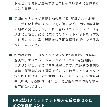
トなど、従業員が最もアクセスしやすい場所に設置する
ことが重要です。
定期的なナレッジ更新とAIの再学習: 組織のルール変
更、新しい制度の導入、FAQの追加など、社内情報は常
に刻々と変化します。これに合わせてナレッジベースを
迅速に更新し、必要に応じてAIチャットボットを再学習
させることで、常に最新かつ正確な情報を提供できるよ
うにしましょう。
利用状況のモニタリングと効果測定: 質問数、回答率、
解決率、エスカレーション率といったKPIを定期的にモ
ニタリングし、その傾向を把握します。未解決の質問や
頻繁に誤認識される質問を特定し、改善サイクルを粘り
強く回し続けることが大切です。これにより、投資対効
果（ROI）を客観的に評価し、経営層への具体的な報告
も可能になります。
RAG型AIチャットボット導入を成功させるた
めの実践的ヒント