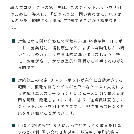
導入プロジェクトの第一歩は、このチャットボットを「何
のために」導入し、「どのような」問い合わせに対応させ
るのかを、曖昧さなく明確に定義することから始まりま
す。
対象となる問い合わせの種類を整理: 経費精算、ITサポ
ート、就業規則、福利厚生など、まずは自動化したい問
い合わせのカテゴリを具体的に洗い出しましょう。特
に、頻度が高く、かつ定型的な質問から着手するのが効
果的です。
対応範囲の決定: チャットボットが完全に自動対応する
範囲と、複雑な質問やイレギュラーなケースで人間によ
る対応（エスカレーション）にスムーズに切り替える範
囲を明確に設定します。これにより、従業員は安心して
チャットボットを利用できますし、担当者も無理なく対
応を引き継ぐことができます。
目標とKPIの設定: 導入によってどのような成果を目指
すのか（例: 問い合わせ削減率、解決率、平均応答時