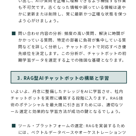
い出し、AIが質問を正確に理解できるよう補強する作業
も不可欠です。古くなった情報や誤っている情報は速や
かに更新または削除し、常に最新かつ正確な状態を保つ
よう心がけましょう。
問い合わせ内容の分析: 頻度の高い質問、解決に時間が
かかっている質問、特定の部署に負荷が集中している質
問などを詳しく分析し、チャットボットで対応すべき優
先順位を決定します。この分析が、チャットボットの初
期学習データを選定する上での強固な基礎となります。
3. RAG型AIチャットボットの構築と学習
いよいよ、丹念に整備したナレッジをAIに学習させ、社内
チャットボットを実際に構築する段階に入ります。RAG技
術のポテンシャルを最大限に引き出すためには、適切なツ
ール選定と効果的な学習方法が成功の鍵となるでしょう。
ツール・プラットフォームの選定: RAGを実装するため
には、ベクトルデータベースやオーケストレーションツ