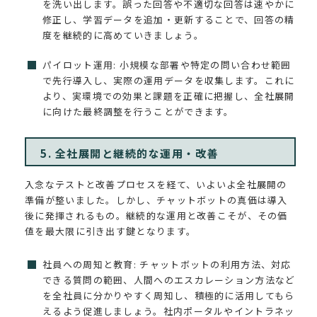
を洗い出します。誤った回答や不適切な回答は速やかに
修正し、学習データを追加・更新することで、回答の精
度を継続的に高めていきましょう。
パイロット運用: 小規模な部署や特定の問い合わせ範囲
で先行導入し、実際の運用データを収集します。これに
より、実環境での効果と課題を正確に把握し、全社展開
に向けた最終調整を行うことができます。
5. 全社展開と継続的な運用・改善
入念なテストと改善プロセスを経て、いよいよ全社展開の
準備が整いました。しかし、チャットボットの真価は導入
後に発揮されるもの。継続的な運用と改善こそが、その価
値を最大限に引き出す鍵となります。
社員への周知と教育: チャットボットの利用方法、対応
できる質問の範囲、人間へのエスカレーション方法など
を全社員に分かりやすく周知し、積極的に活用してもら
えるよう促進しましょう。社内ポータルやイントラネッ