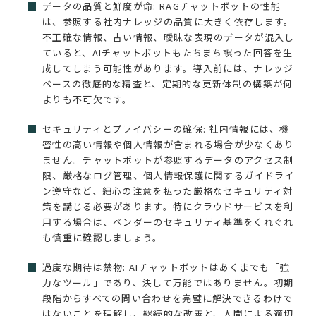
データの品質と鮮度が命: RAGチャットボットの性能
は、参照する社内ナレッジの品質に大きく依存します。
不正確な情報、古い情報、曖昧な表現のデータが混入し
ていると、AIチャットボットもたちまち誤った回答を生
成してしまう可能性があります。導入前には、ナレッジ
ベースの徹底的な精査と、定期的な更新体制の構築が何
よりも不可欠です。
セキュリティとプライバシーの確保: 社内情報には、機
密性の高い情報や個人情報が含まれる場合が少なくあり
ません。チャットボットが参照するデータのアクセス制
限、厳格なログ管理、個人情報保護に関するガイドライ
ン遵守など、細心の注意を払った厳格なセキュリティ対
策を講じる必要があります。特にクラウドサービスを利
用する場合は、ベンダーのセキュリティ基準をくれぐれ
も慎重に確認しましょう。
過度な期待は禁物: AIチャットボットはあくまでも「強
力なツール」であり、決して万能ではありません。初期
段階からすべての問い合わせを完璧に解決できるわけで
はないことを理解し、継続的な改善と、人間による適切