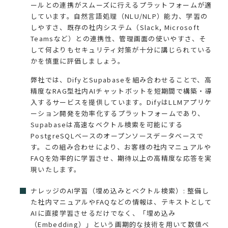
ールとの連携がスムーズに行えるプラットフォームが適
しています。自然言語処理（NLU/NLP）能力、学習の
しやすさ、既存の社内システム（Slack, Microsoft
Teamsなど）との連携性、管理画面の使いやすさ、そ
して何よりもセキュリティ対策が十分に講じられている
かを慎重に評価しましょう。
弊社では、DifyとSupabaseを組み合わせることで、高
精度なRAG型社内AIチャットボットを短期間で構築・導
入するサービスを提供しています。DifyはLLMアプリケ
ーション開発を効率化するプラットフォームであり、
Supabaseは高速なベクトル検索を可能にする
PostgreSQLベースのオープンソースデータベースで
す。この組み合わせにより、お客様の社内マニュアルや
FAQを効率的に学習させ、期待以上の高精度な応答を実
現いたします。
ナレッジのAI学習（埋め込みとベクトル検索）: 整備し
た社内マニュアルやFAQなどの情報は、テキストとして
AIに直接学習させるだけでなく、「埋め込み
（Embedding）」という画期的な技術を用いて数値ベ