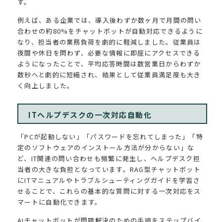
す。
例えば、ある企業では、導入後わずか数ヶ月で月間の問い
合わせの約80%をチャットボットが自動対応できるように
なり、担当者の業務負荷を劇的に軽減しました。従業員は
夜間や休日を問わず、必要な情報に即座にアクセスできる
ようになったことで、平均応答時間は数営業日からわずか
数秒へと劇的に短縮され、結果として従業員満足度も大き
く向上しました。
ITヘルプデスクの一次対応自動化
「PCが起動しない」「パスワードを忘れてしまった」「特
定のソフトウェアのインストール方法が分からない」な
ど、IT関連の問い合わせも頻繁に発生し、ヘルプデスク担
当者の大きな負担となっています。RAG型チャットボット
にITマニュアルやトラブルシューティングガイドを学習さ
せることで、これらの基本的な質問に対する一次対応をス
マートに自動化できます。
AIチャットボットが問題解決のための手順をステップバイ