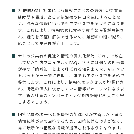
24時間365日対応による情報アクセスの高速化: 従業員
は時間や場所、あるいは深夜や休日を気にすることな
く、必要な情報にいつでもアクセスできるようになりま
す。これにより、情報探索に費やす貴重な時間が短縮さ
れ、疑問を即座に解決できるため、業務の中断が減り、
結果として生産性が向上します。
ナレッジ共有の促進と情報の属人化解消: これまで散在
していた社内マニュアルやFAQ、さらには個々の担当者
が持つ「暗黙知」とまで呼ばれる知見までを、AIチャッ
トボットが一元的に管理し、誰でもアクセスできる形で
提供します。これにより、情報へのアクセスが均質化さ
れ、特定の個人に依存していた情報がオープンになりま
す。新入社員のオンボーディング期間短縮にも大きく寄
与するでしょう。
回答品質の均一化と誤情報の削減: AIが学習した正確な
情報に基づいて回答するため、回答にばらつきがなく、
常に最新かつ正確な情報が提供されるようになります。